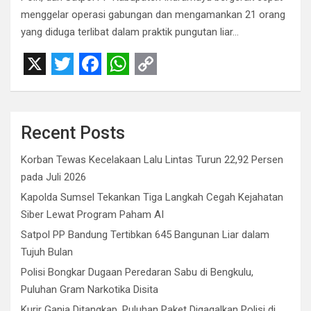
menggelar operasi gabungan dan mengamankan 21 orang
yang diduga terlibat dalam praktik pungutan liar…
X
T
F
W
C
w
a
h
o
i
c
a
p
Recent Posts
t
e
t
y
Korban Tewas Kecelakaan Lalu Lintas Turun 22,92 Persen
t
b
s
L
pada Juli 2026
e
o
A
i
Kapolda Sumsel Tekankan Tiga Langkah Cegah Kejahatan
r
o
p
n
Siber Lewat Program Paham AI
Satpol PP Bandung Tertibkan 645 Bangunan Liar dalam
k
p
k
Tujuh Bulan
Polisi Bongkar Dugaan Peredaran Sabu di Bengkulu,
Puluhan Gram Narkotika Disita
Kurir Ganja Ditangkap, Puluhan Paket Digagalkan Polisi di