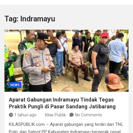
Kapolda Sumsel Tekankan Tiga Langkah Cegah
Kejahatan Siber Lewat Program Paham AI
Tag:
Indramayu
Satpol PP Bandung Tertibkan 645 Bangunan Liar dalam
Tujuh Bulan
Polisi Bongkar Dugaan Peredaran Sabu di Bengkulu,
Puluhan Gram Narkotika Disita
Kurir Ganja Ditangkap, Puluhan Paket Digagalkan Polisi
di Pasaman Barat
NEWS
Aparat Gabungan Indramayu Tindak Tegas
Praktik Pungli di Pasar Sandang Jatibarang
1 tahun ago
Kilas Publik
No Comments
KILASPUBLIK.com – Aparat gabungan yang terdiri dari TNI,
Polri, dan Satpol PP Kabupaten Indramayu bergerak cepat