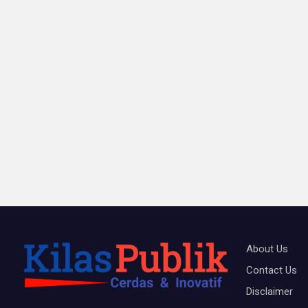
About Us
Contact Us
Disclaimer