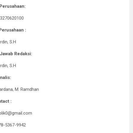
Perusahaan:
33270620100
Perusahaan
:
rdin, S.H
Jawab Redaksi:
rdin, S.H
nalis:
ardana, M. Ramdhan
tact :
ublik0@gmail.com
78-5367-9942