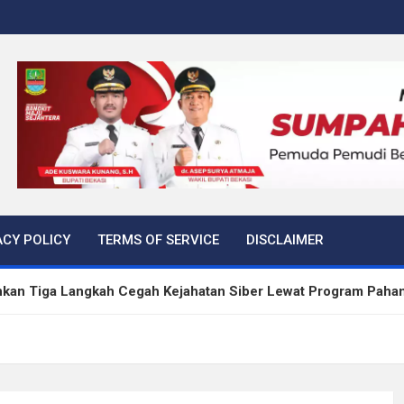
ACY POLICY
TERMS OF SERVICE
DISCLAIMER
kan Tiga Langkah Cegah Kejahatan Siber Lewat Program Paha
rtibkan 645 Bangunan Liar dalam Tujuh Bulan
 Peredaran Sabu di Bengkulu, Puluhan Gram Narkotika Disita