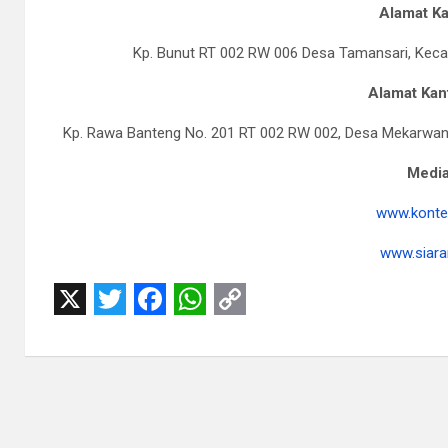
Alamat Ka
Kp. Bunut RT 002 RW 006 Desa Tamansari, Keca
Alamat Kant
Kp. Rawa Banteng No. 201 RT 002 RW 002, Desa Mekarwangi
Media
www.konte
www.siara
X
T
F
W
C
w
a
h
o
i
c
a
p
t
e
t
y