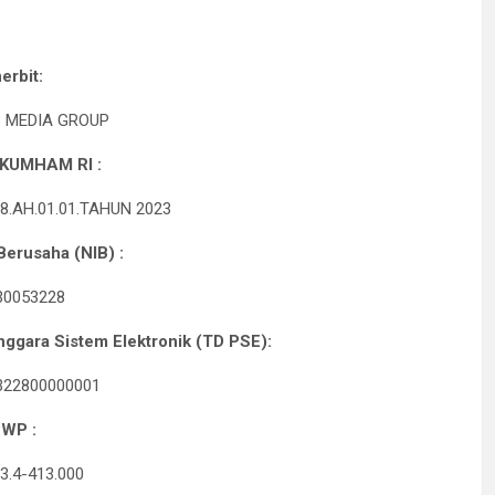
, Puluhan Paket Digagalkan Polisi di Pasaman Barat
erbit:
 Empat Medali di Kapolri Cup 2026
 MEDIA GROUP
KUMHAM RI :
.AH.01.01.TAHUN 2023
erusaha (NIB) :
30053228
ggara Sistem Elektronik (TD PSE):
322800000001
WP :
3.4-413.000