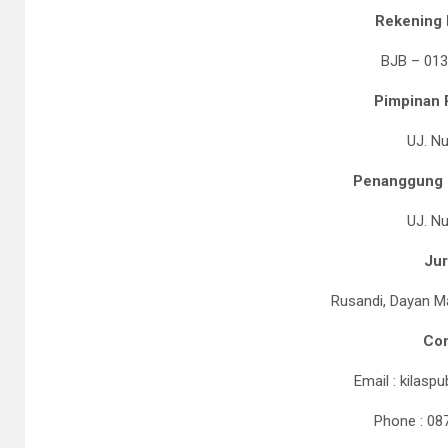
Rekening 
BJB – 01
Pimpinan 
UJ. Nu
Penanggung 
UJ. Nu
Jur
Rusandi, Dayan M
Con
Email : kilasp
Phone : 08