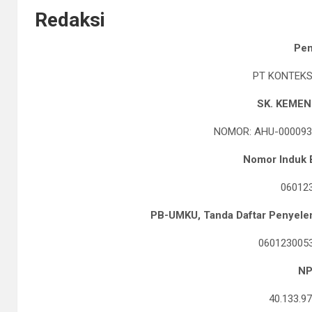
Redaksi
Kurir Ganja Ditangkap
Pen
Polda Sulteng Borong
PT KONTEKS
SK. KEMEN
NOMOR: AHU-0000938
Nomor Induk B
06012
PB-UMKU, Tanda Daftar Penyelen
060123005
NP
40.133.97