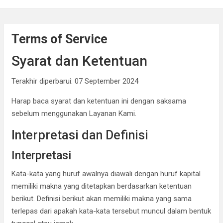
Kapolda Sumsel Tekankan Tiga Langkah Cegah
Kejahatan Siber Lewat Program Paham AI
Satpol PP Bandung Tertibkan 645 Bangunan Liar dalam
Terms of Service
Tujuh Bulan
Polisi Bongkar Dugaan Peredaran Sabu di Bengkulu,
Syarat dan Ketentuan
Puluhan Gram Narkotika Disita
Terakhir diperbarui: 07 September 2024
Kurir Ganja Ditangkap, Puluhan Paket Digagalkan Polisi
di Pasaman Barat
Harap baca syarat dan ketentuan ini dengan saksama
sebelum menggunakan Layanan Kami.
Interpretasi dan Definisi
Interpretasi
Kata-kata yang huruf awalnya diawali dengan huruf kapital
memiliki makna yang ditetapkan berdasarkan ketentuan
berikut. Definisi berikut akan memiliki makna yang sama
terlepas dari apakah kata-kata tersebut muncul dalam bentuk