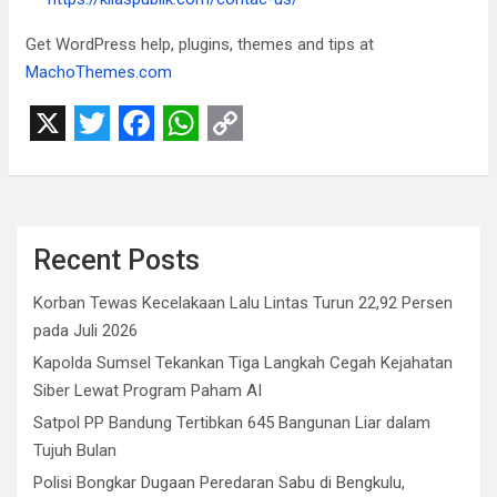
Get WordPress help, plugins, themes and tips at
MachoThemes.com
X
T
F
W
C
w
a
h
o
i
c
a
p
Recent Posts
t
e
t
y
t
b
s
L
Korban Tewas Kecelakaan Lalu Lintas Turun 22,92 Persen
e
o
A
i
pada Juli 2026
r
o
p
n
Kapolda Sumsel Tekankan Tiga Langkah Cegah Kejahatan
Siber Lewat Program Paham AI
k
p
k
Satpol PP Bandung Tertibkan 645 Bangunan Liar dalam
Tujuh Bulan
Polisi Bongkar Dugaan Peredaran Sabu di Bengkulu,