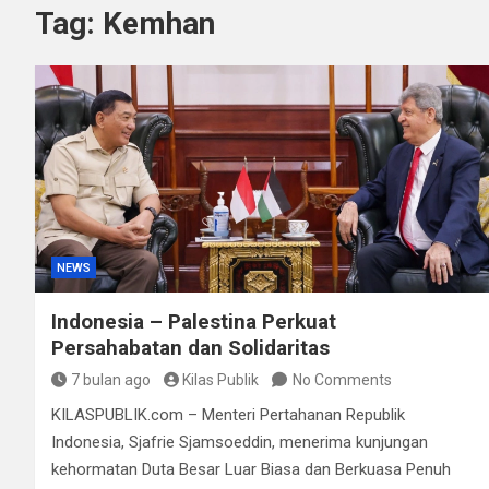
Tag:
Kemhan
Kurir Ganja Ditangkap
Polda Sulteng Borong
NEWS
Indonesia – Palestina Perkuat
Persahabatan dan Solidaritas
7 bulan ago
Kilas Publik
No Comments
KILASPUBLIK.com – Menteri Pertahanan Republik
Indonesia, Sjafrie Sjamsoeddin, menerima kunjungan
kehormatan Duta Besar Luar Biasa dan Berkuasa Penuh