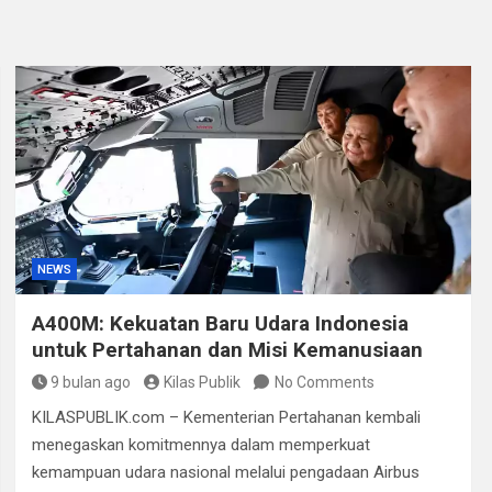
, Puluhan Paket Digagalkan Polisi di Pasaman Barat
 Empat Medali di Kapolri Cup 2026
NEWS
A400M: Kekuatan Baru Udara Indonesia
untuk Pertahanan dan Misi Kemanusiaan
9 bulan ago
Kilas Publik
No Comments
KILASPUBLIK.com – Kementerian Pertahanan kembali
menegaskan komitmennya dalam memperkuat
kemampuan udara nasional melalui pengadaan Airbus