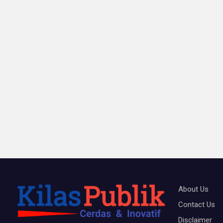
About Us
Contact Us
Disclaimer