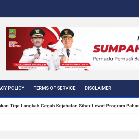
ACY POLICY
TERMS OF SERVICE
DISCLAIMER
kan Tiga Langkah Cegah Kejahatan Siber Lewat Program Paha
rtibkan 645 Bangunan Liar dalam Tujuh Bulan
 Peredaran Sabu di Bengkulu, Puluhan Gram Narkotika Disita