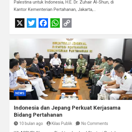
Palestina untuk Indonesia, H.E. Dr. Zuhair Al-Shun, di
Kantor Kementerian Pertahanan, Jakarta,…
X
T
F
W
C
w
a
h
o
i
c
a
p
t
e
t
y
t
b
s
L
e
o
A
i
r
o
p
n
NEWS
k
p
k
Indonesia dan Jepang Perkuat Kerjasama
Bidang Pertahanan
10 bulan ago
Kilas Publik
No Comments