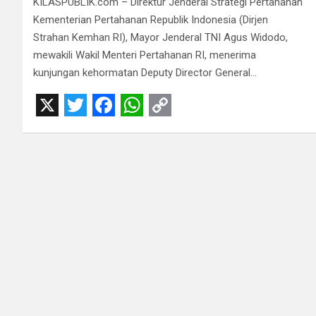
KILASPUBLIK.com – Direktur Jenderal Strategi Pertahanan
Kementerian Pertahanan Republik Indonesia (Dirjen
Strahan Kemhan RI), Mayor Jenderal TNI Agus Widodo,
mewakili Wakil Menteri Pertahanan RI, menerima
kunjungan kehormatan Deputy Director General…
X
T
F
W
C
w
a
h
o
i
c
a
p
t
e
t
y
t
b
s
L
e
o
A
i
r
o
p
n
k
p
k