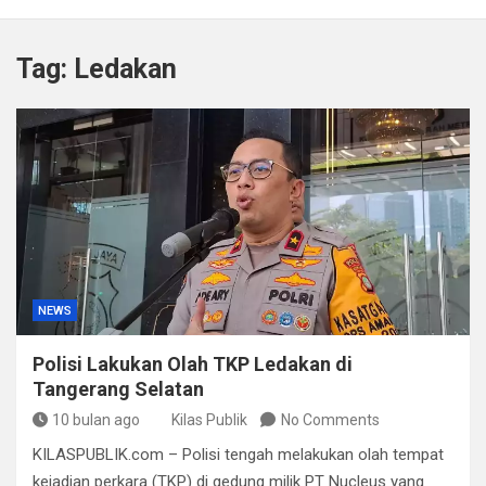
Kapolda Sumsel Tekankan Tiga Langkah Cegah
Kejahatan Siber Lewat Program Paham AI
Tag:
Ledakan
Satpol PP Bandung Tertibkan 645 Bangunan Liar dalam
Tujuh Bulan
Polisi Bongkar Dugaan Peredaran Sabu di Bengkulu,
Puluhan Gram Narkotika Disita
Kurir Ganja Ditangkap, Puluhan Paket Digagalkan Polisi
di Pasaman Barat
NEWS
Polisi Lakukan Olah TKP Ledakan di
Tangerang Selatan
10 bulan ago
Kilas Publik
No Comments
KILASPUBLIK.com – Polisi tengah melakukan olah tempat
kejadian perkara (TKP) di gedung milik PT Nucleus yang