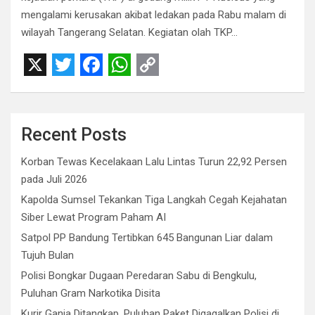
mengalami kerusakan akibat ledakan pada Rabu malam di
wilayah Tangerang Selatan. Kegiatan olah TKP…
X
T
F
W
C
w
a
h
o
i
c
a
p
Recent Posts
t
e
t
y
Korban Tewas Kecelakaan Lalu Lintas Turun 22,92 Persen
t
b
s
L
pada Juli 2026
e
o
A
i
Kapolda Sumsel Tekankan Tiga Langkah Cegah Kejahatan
r
o
p
n
Siber Lewat Program Paham AI
Satpol PP Bandung Tertibkan 645 Bangunan Liar dalam
k
p
k
Tujuh Bulan
Polisi Bongkar Dugaan Peredaran Sabu di Bengkulu,
Puluhan Gram Narkotika Disita
Kurir Ganja Ditangkap, Puluhan Paket Digagalkan Polisi di