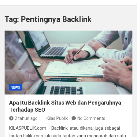
Kapolda Sumsel Tekankan Tiga Langkah Cegah
Kejahatan Siber Lewat Program Paham AI
Tag:
Pentingnya Backlink
Satpol PP Bandung Tertibkan 645 Bangunan Liar dalam
Tujuh Bulan
Polisi Bongkar Dugaan Peredaran Sabu di Bengkulu,
Puluhan Gram Narkotika Disita
Kurir Ganja Ditangkap, Puluhan Paket Digagalkan Polisi
di Pasaman Barat
NEWS
Apa Itu Backlink Situs Web dan Pengaruhnya
Terhadap SEO
2 tahun ago
Kilas Publik
No Comments
KILASPUBLIK.com – Backlink, atau dikenal juga sebagai
tautan balik, merujuk pada tautan yang mengarah dari satu