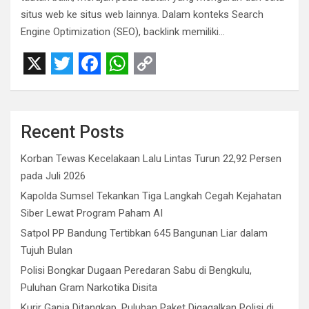
situs web ke situs web lainnya. Dalam konteks Search
Engine Optimization (SEO), backlink memiliki…
X
T
F
W
C
w
a
h
o
i
c
a
p
Recent Posts
t
e
t
y
Korban Tewas Kecelakaan Lalu Lintas Turun 22,92 Persen
t
b
s
L
pada Juli 2026
e
o
A
i
Kapolda Sumsel Tekankan Tiga Langkah Cegah Kejahatan
r
o
p
n
Siber Lewat Program Paham AI
Satpol PP Bandung Tertibkan 645 Bangunan Liar dalam
k
p
k
Tujuh Bulan
Polisi Bongkar Dugaan Peredaran Sabu di Bengkulu,
Puluhan Gram Narkotika Disita
Kurir Ganja Ditangkap, Puluhan Paket Digagalkan Polisi di