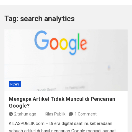
Kapolda Sumsel Tekankan Tiga Langkah Cegah
Kejahatan Siber Lewat Program Paham AI
Tag:
search analytics
Satpol PP Bandung Tertibkan 645 Bangunan Liar dalam
Tujuh Bulan
Polisi Bongkar Dugaan Peredaran Sabu di Bengkulu,
Puluhan Gram Narkotika Disita
Kurir Ganja Ditangkap, Puluhan Paket Digagalkan Polisi
di Pasaman Barat
NEWS
Mengapa Artikel Tidak Muncul di Pencarian
Google?
2 tahun ago
Kilas Publik
1 Comment
KILASPUBLIK.com – Di era digital saat ini, keberadaan
sebuah artikel di hasil pencarian Google menjadi sangat