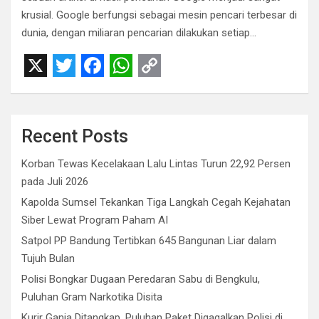
krusial. Google berfungsi sebagai mesin pencari terbesar di
dunia, dengan miliaran pencarian dilakukan setiap…
X
T
F
W
C
w
a
h
o
i
c
a
p
Recent Posts
t
e
t
y
Korban Tewas Kecelakaan Lalu Lintas Turun 22,92 Persen
t
b
s
L
pada Juli 2026
e
o
A
i
Kapolda Sumsel Tekankan Tiga Langkah Cegah Kejahatan
r
o
p
n
Siber Lewat Program Paham AI
Satpol PP Bandung Tertibkan 645 Bangunan Liar dalam
k
p
k
Tujuh Bulan
Polisi Bongkar Dugaan Peredaran Sabu di Bengkulu,
Puluhan Gram Narkotika Disita
Kurir Ganja Ditangkap, Puluhan Paket Digagalkan Polisi di