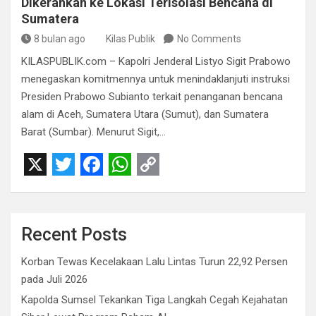
Dikerahkan ke Lokasi Terisolasi Bencana di
Sumatera
8 bulan ago
Kilas Publik
No Comments
KILASPUBLIK.com – Kapolri Jenderal Listyo Sigit Prabowo
menegaskan komitmennya untuk menindaklanjuti instruksi
Presiden Prabowo Subianto terkait penanganan bencana
alam di Aceh, Sumatera Utara (Sumut), dan Sumatera
Barat (Sumbar). Menurut Sigit,…
X
T
F
W
C
w
a
h
o
i
c
a
p
Recent Posts
t
e
t
y
Korban Tewas Kecelakaan Lalu Lintas Turun 22,92 Persen
t
b
s
L
pada Juli 2026
e
o
A
i
Kapolda Sumsel Tekankan Tiga Langkah Cegah Kejahatan