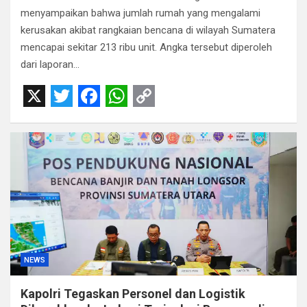
menyampaikan bahwa jumlah rumah yang mengalami
kerusakan akibat rangkaian bencana di wilayah Sumatera
mencapai sekitar 213 ribu unit. Angka tersebut diperoleh
dari laporan…
X
T
F
W
C
w
a
h
o
i
c
a
p
t
e
t
y
t
b
s
L
e
o
A
i
r
o
p
n
NEWS
k
p
k
Kapolri Tegaskan Personel dan Logistik