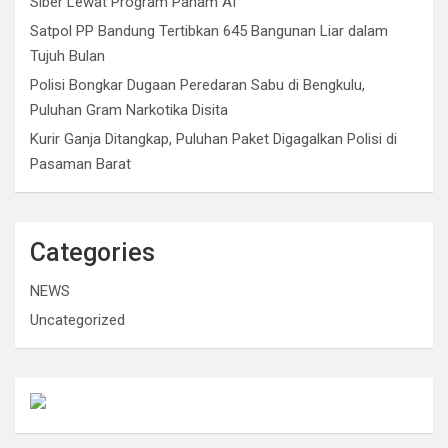
r
o
p
n
Siber Lewat Program Paham AI
Satpol PP Bandung Tertibkan 645 Bangunan Liar dalam
k
p
k
Tujuh Bulan
Polisi Bongkar Dugaan Peredaran Sabu di Bengkulu,
Puluhan Gram Narkotika Disita
Kurir Ganja Ditangkap, Puluhan Paket Digagalkan Polisi di
Pasaman Barat
Categories
NEWS
Uncategorized