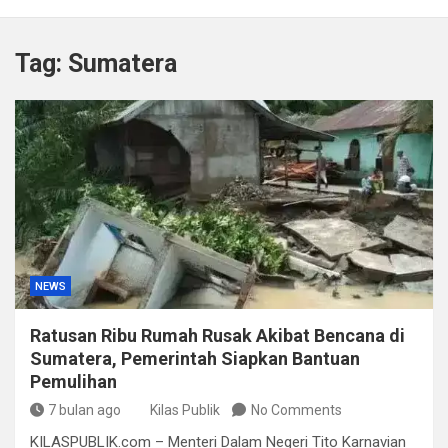
Kapolda Sumsel Tekankan Tiga Langkah Cegah
Kejahatan Siber Lewat Program Paham AI
Tag:
Sumatera
Satpol PP Bandung Tertibkan 645 Bangunan Liar dalam
Tujuh Bulan
Polisi Bongkar Dugaan Peredaran Sabu di Bengkulu,
Puluhan Gram Narkotika Disita
Kurir Ganja Ditangkap, Puluhan Paket Digagalkan Polisi
di Pasaman Barat
NEWS
Ratusan Ribu Rumah Rusak Akibat Bencana di
Sumatera, Pemerintah Siapkan Bantuan
Pemulihan
7 bulan ago
Kilas Publik
No Comments
KILASPUBLIK.com – Menteri Dalam Negeri Tito Karnavian