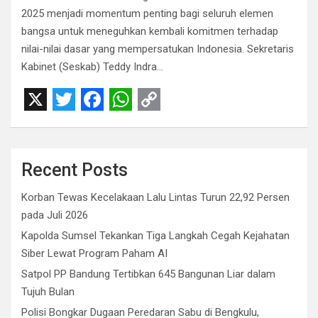
2025 menjadi momentum penting bagi seluruh elemen
bangsa untuk meneguhkan kembali komitmen terhadap
nilai-nilai dasar yang mempersatukan Indonesia. Sekretaris
Kabinet (Seskab) Teddy Indra…
X
T
F
W
C
w
a
h
o
i
c
a
p
Recent Posts
t
e
t
y
Korban Tewas Kecelakaan Lalu Lintas Turun 22,92 Persen
t
b
s
L
pada Juli 2026
e
o
A
i
Kapolda Sumsel Tekankan Tiga Langkah Cegah Kejahatan
r
o
p
n
Siber Lewat Program Paham AI
Satpol PP Bandung Tertibkan 645 Bangunan Liar dalam
k
p
k
Tujuh Bulan
Polisi Bongkar Dugaan Peredaran Sabu di Bengkulu,