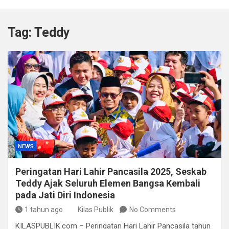
Kapolda Sumsel Tekankan Tiga Langkah Cegah
Kejahatan Siber Lewat Program Paham AI
Tag:
Teddy
Satpol PP Bandung Tertibkan 645 Bangunan Liar dalam
Tujuh Bulan
Polisi Bongkar Dugaan Peredaran Sabu di Bengkulu,
Puluhan Gram Narkotika Disita
Kurir Ganja Ditangkap, Puluhan Paket Digagalkan Polisi
di Pasaman Barat
NEWS
Peringatan Hari Lahir Pancasila 2025, Seskab
Teddy Ajak Seluruh Elemen Bangsa Kembali
pada Jati Diri Indonesia
1 tahun ago
Kilas Publik
No Comments
KILASPUBLIK.com – Peringatan Hari Lahir Pancasila tahun