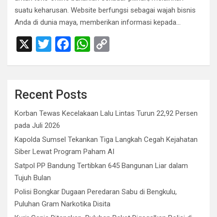
suatu keharusan. Website berfungsi sebagai wajah bisnis
Anda di dunia maya, memberikan informasi kepada…
X
T
F
W
C
wi
a
h
o
tt
ce
at
py
er
b
s
Li
Recent Posts
o
A
n
Korban Tewas Kecelakaan Lalu Lintas Turun 22,92 Persen
o
p
k
pada Juli 2026
k
p
Kapolda Sumsel Tekankan Tiga Langkah Cegah Kejahatan
Siber Lewat Program Paham AI
Satpol PP Bandung Tertibkan 645 Bangunan Liar dalam
Tujuh Bulan
Polisi Bongkar Dugaan Peredaran Sabu di Bengkulu,
Puluhan Gram Narkotika Disita