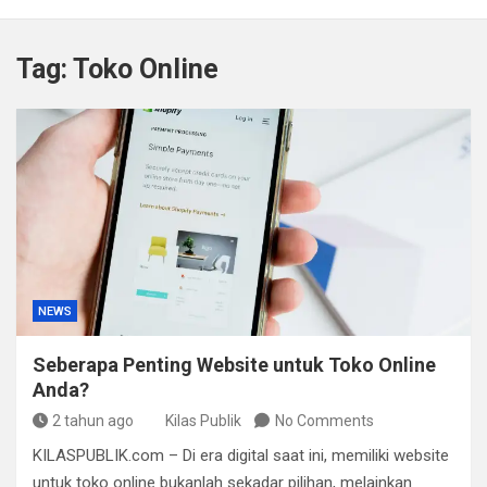
Kapolda Sumsel Tekankan Tiga Langkah Cegah
Kejahatan Siber Lewat Program Paham AI
Tag:
Toko Online
Satpol PP Bandung Tertibkan 645 Bangunan Liar dalam
Tujuh Bulan
Polisi Bongkar Dugaan Peredaran Sabu di Bengkulu,
Puluhan Gram Narkotika Disita
Kurir Ganja Ditangkap, Puluhan Paket Digagalkan Polisi
di Pasaman Barat
NEWS
Seberapa Penting Website untuk Toko Online
Anda?
2 tahun ago
Kilas Publik
No Comments
KILASPUBLIK.com – Di era digital saat ini, memiliki website
untuk toko online bukanlah sekadar pilihan, melainkan