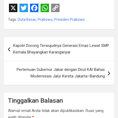
X
T
F
W
C
Tags:
Duta Besar
,
Prabowo
,
Presiden Prabowo
w
a
h
o
i
c
a
p
t
e
t
y
Navigasi
Kapolri Dorong Terwujudnya Generasi Emas Lewat SMP
t
b
s
L
pos
Kemala Bhayangkari Karanganyar
e
o
A
i
r
o
p
n
Pertemuan Gubernur Jabar dengan Dirut KAI Bahas
k
p
k
Modernisasi Jalur Kereta Jakarta–Bandung
Tinggalkan Balasan
Alamat email Anda tidak akan dipublikasikan.
Ruas yang
wajib ditandai
*