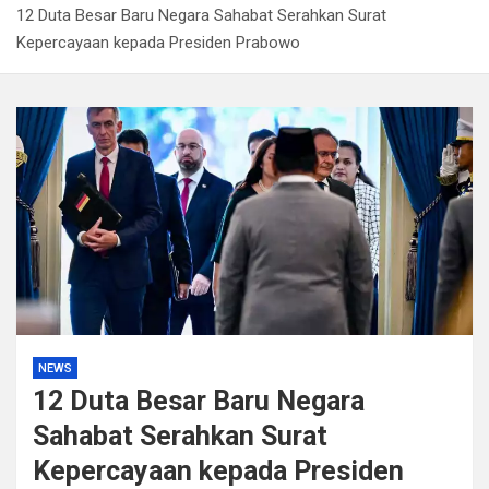
12 Duta Besar Baru Negara Sahabat Serahkan Surat
Kapolda Sumsel Tekankan Tiga Langkah Cegah
Kepercayaan kepada Presiden Prabowo
Kejahatan Siber Lewat Program Paham AI
Satpol PP Bandung Tertibkan 645 Bangunan Liar dalam
Tujuh Bulan
Polisi Bongkar Dugaan Peredaran Sabu di Bengkulu,
Puluhan Gram Narkotika Disita
Kurir Ganja Ditangkap, Puluhan Paket Digagalkan Polisi
di Pasaman Barat
NEWS
12 Duta Besar Baru Negara
Sahabat Serahkan Surat
Kepercayaan kepada Presiden