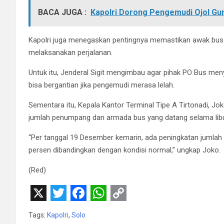
BACA JUGA :
Kapolri Dorong Pengemudi Ojol Gu
Kapolri juga menegaskan pentingnya memastikan awak bus 
melaksanakan perjalanan.
Untuk itu, Jenderal Sigit mengimbau agar pihak PO Bus men
bisa bergantian jika pengemudi merasa lelah.
Sementara itu, Kepala Kantor Terminal Tipe A Tirtonadi, 
jumlah penumpang dan armada bus yang datang selama libu
“Per tanggal 19 Desember kemarin, ada peningkatan jumla
persen dibandingkan dengan kondisi normal,” ungkap Joko.
(Red)
X
T
F
W
C
Tags:
Kapolri
,
Solo