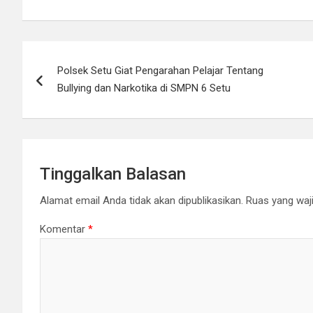
w
a
h
o
i
c
a
p
t
e
t
y
Navigasi
t
b
s
L
Polsek Setu Giat Pengarahan Pelajar Tentang
pos
e
o
A
i
Bullying dan Narkotika di SMPN 6 Setu
r
o
p
n
k
p
k
Tinggalkan Balasan
Alamat email Anda tidak akan dipublikasikan.
Ruas yang waji
Komentar
*