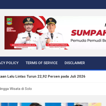
ACY POLICY
TERMS OF SERVICE
DISCLAIMER
aan Lalu Lintas Turun 22,92 Persen pada Juli 2026
kan Tiga Langkah Cegah Kejahatan Siber Lewat Program Paha
Hingga Wisata di Solo
rtibkan 645 Bangunan Liar dalam Tujuh Bulan