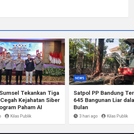
NEWS
 Sumsel Tekankan Tiga
Satpol PP Bandung Ter
Cegah Kejahatan Siber
645 Bangunan Liar dal
rogram Paham AI
Bulan
o
Kilas Publik
3 hari ago
Kilas Publik