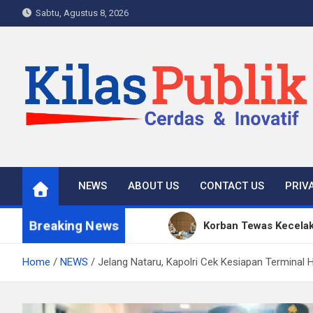
Skip
Sabtu, Agustus 8, 2026
to
content
Kilas Publik
Cerdas & Inovatif
NEWS
ABOUT US
CONTACT US
PRIV
Breaking News
Korban Tewas Kecelak
Kapolda Sumsel Tekan
Home
NEWS
Jelang Nataru, Kapolri Cek Kesiapan Terminal 
Satpol PP Bandung Te