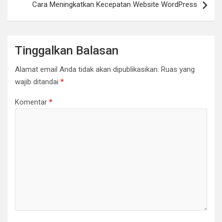
r
o
p
n
Cara Meningkatkan Kecepatan Website WordPress
k
p
k
Tinggalkan Balasan
Alamat email Anda tidak akan dipublikasikan.
Ruas yang
wajib ditandai
*
Komentar
*