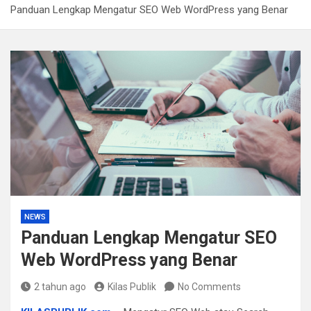
Panduan Lengkap Mengatur SEO Web WordPress yang Benar
Kapolda Sumsel Tekankan Tiga Langkah Cegah
Kejahatan Siber Lewat Program Paham AI
Satpol PP Bandung Tertibkan 645 Bangunan Liar dalam
Tujuh Bulan
Polisi Bongkar Dugaan Peredaran Sabu di Bengkulu,
Puluhan Gram Narkotika Disita
Kurir Ganja Ditangkap, Puluhan Paket Digagalkan Polisi
di Pasaman Barat
NEWS
Panduan Lengkap Mengatur SEO
Web WordPress yang Benar
2 tahun ago
Kilas Publik
No Comments