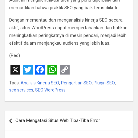
memastikan bahwa praktik SEO yang baik terus diikuti.
Dengan memantau dan menganalisis kinerja SEO secara
aktif, situs WordPress dapat mempertahankan dan bahkan
meningkatkan peringkatnya di mesin pencari, menjadi lebih
efektif dalam menjangkau audiens yang lebih luas.
(Red)
X
T
F
W
C
Tags:
Analisis Kinerja SEO
,
Pengertian SEO
,
Plugin SEO
,
w
a
h
o
seo services
,
SEO WordPress
i
c
a
p
t
e
t
y
Navigasi
t
b
s
L
Cara Mengatasi Situs Web Tiba-Tiba Error
pos
e
o
A
i