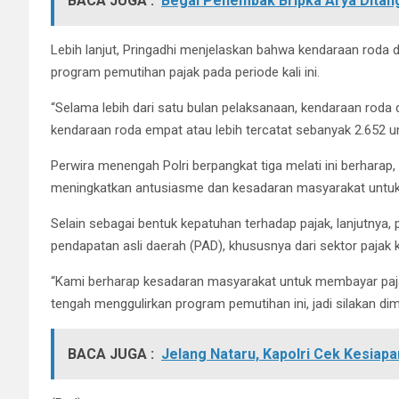
BACA JUGA :
Begal Penembak Bripka Arya Ditan
Lebih lanjut, Pringadhi menjelaskan bahwa kendaraan rod
program pemutihan pajak pada periode kali ini.
“Selama lebih dari satu bulan pelaksanaan, kendaraan rod
kendaraan roda empat atau lebih tercatat sebanyak 2.652 uni
Perwira menengah Polri berpangkat tiga melati ini berhara
meningkatkan antusiasme dan kesadaran masyarakat untuk
Selain sebagai bentuk kepatuhan terhadap pajak, lanjutnya
pendapatan asli daerah (PAD), khususnya dari sektor pajak
“Kami berharap kesadaran masyarakat untuk membayar paja
tengah menggulirkan program pemutihan ini, jadi silakan dim
BACA JUGA :
Jelang Nataru, Kapolri Cek Kesiapa