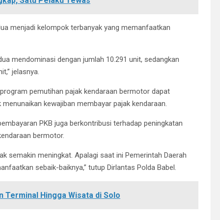
gkap, Satu Pelaku Tewas
a dua menjadi kelompok terbanyak yang memanfaatkan
a dua mendominasi dengan jumlah 10.291 unit, sedangkan
t,” jelasnya.
p, program pemutihan pajak kendaraan bermotor dapat
 menunaikan kewajiban membayar pajak kendaraan.
, pembayaran PKB juga berkontribusi terhadap peningkatan
 kendaraan bermotor.
k semakin meningkat. Apalagi saat ini Pemerintah Daerah
anfaatkan sebaik-baiknya,” tutup Dirlantas Polda Babel.
n Terminal Hingga Wisata di Solo