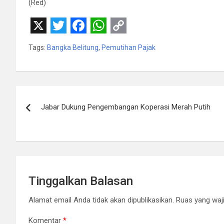
(Red)
X
T
F
W
C
Tags:
Bangka Belitung
,
Pemutihan Pajak
w
a
h
o
i
c
a
p
t
e
t
y
Navigasi
t
b
s
L
Jabar Dukung Pengembangan Koperasi Merah Putih
pos
e
o
A
i
r
o
p
n
k
p
k
Tinggalkan Balasan
Alamat email Anda tidak akan dipublikasikan.
Ruas yang waji
Komentar
*