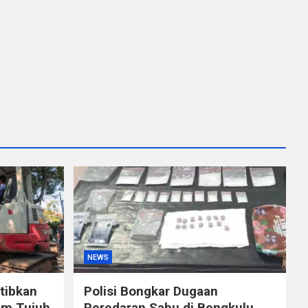
NEWS
tibkan
Polisi Bongkar Dugaan
am Tujuh
Peredaran Sabu di Bengkulu,