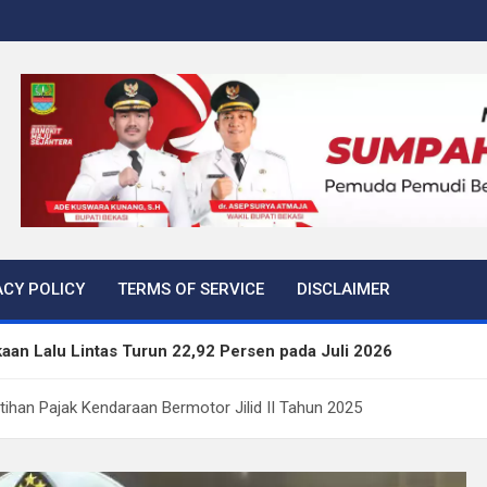
ACY POLICY
TERMS OF SERVICE
DISCLAIMER
aan Lalu Lintas Turun 22,92 Persen pada Juli 2026
kan Tiga Langkah Cegah Kejahatan Siber Lewat Program Paha
han Pajak Kendaraan Bermotor Jilid II Tahun 2025
rtibkan 645 Bangunan Liar dalam Tujuh Bulan