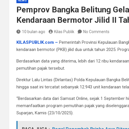
NEWS
Pemprov Bangka Belitung Gel
Kendaraan Bermotor Jilid II T
10 bulan ago
Kilas Publik
No Comments
KILASPUBLIK.com –
Pemerintah Provinsi Kepulauan Bang
kendaraan bermotor (PKB) jilid dua untuk tahun 2025. Progra
Berdasarkan data yang diterima, lebih dari 12 ribu kenda
pemutihan pajak tersebut.
Direktur Lalu Lintas (Dirlantas) Polda Kepulauan Bangka B
hingga saat ini tercatat sebanyak 12.943 unit kendaraan tel
“Berdasarkan data dari Samsat Online, sejak 1 September h
memanfaatkan program pemutihan pajak yang diselenggaraka
Suparjan, Kamis (23/10/2025).