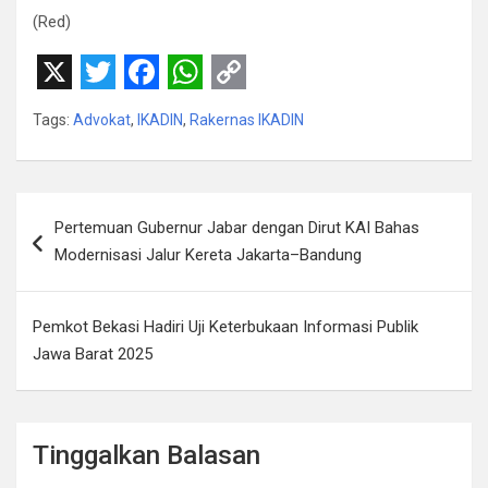
(Red)
X
T
F
W
C
Tags:
Advokat
,
IKADIN
,
Rakernas IKADIN
w
a
h
o
i
c
a
p
t
e
t
y
Navigasi
Pertemuan Gubernur Jabar dengan Dirut KAI Bahas
t
b
s
L
pos
Modernisasi Jalur Kereta Jakarta–Bandung
e
o
A
i
r
o
p
n
Pemkot Bekasi Hadiri Uji Keterbukaan Informasi Publik
k
p
k
Jawa Barat 2025
Tinggalkan Balasan