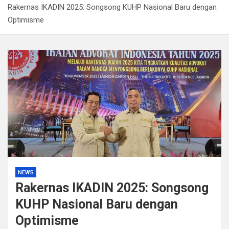
Rakernas IKADIN 2025: Songsong KUHP Nasional Baru dengan
Satpol PP Bandung Tertibkan 645 Bangunan Liar dalam
Optimisme
Tujuh Bulan
Polisi Bongkar Dugaan Peredaran Sabu di Bengkulu,
Puluhan Gram Narkotika Disita
Kurir Ganja Ditangkap, Puluhan Paket Digagalkan Polisi
di Pasaman Barat
Polda Sulteng Borong Empat Medali di Kapolri Cup
2026
NEWS
Rakernas IKADIN 2025: Songsong
KUHP Nasional Baru dengan
Optimisme