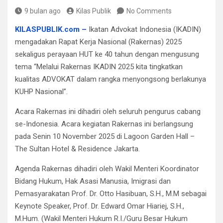
9 bulan ago
Kilas Publik
No Comments
KILASPUBLIK.com –
Ikatan Advokat Indonesia (IKADIN)
mengadakan Rapat Kerja Nasional (Rakernas) 2025
sekaligus perayaan HUT ke 40 tahun dengan mengusung
tema “Melalui Rakernas IKADIN 2025 kita tingkatkan
kualitas ADVOKAT dalam rangka menyongsong berlakunya
KUHP Nasional”.
Acara Rakernas ini dihadiri oleh seluruh pengurus cabang
se-Indonesia. Acara kegiatan Rakernas ini berlangsung
pada Senin 10 November 2025 di Lagoon Garden Hall –
The Sultan Hotel & Residence Jakarta.
Agenda Rakernas dihadiri oleh Wakil Menteri Koordinator
Bidang Hukum, Hak Asasi Manusia, Imigrasi dan
Pemasyarakatan Prof. Dr. Otto Hasibuan, S.H., M.M sebagai
Keynote Speaker, Prof. Dr. Edward Omar Hiariej, S.H.,
M.Hum. (Wakil Menteri Hukum R.I./Guru Besar Hukum