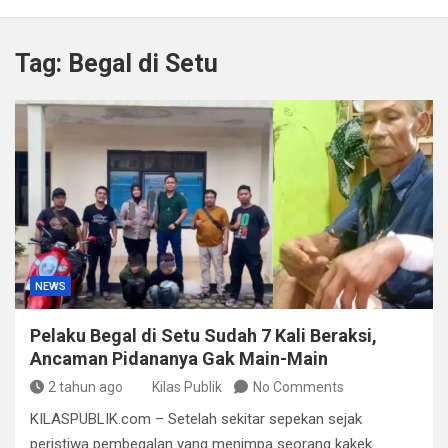
Satpol PP Bandung Tertibkan 645 Bangunan Liar dalam
Tujuh Bulan
Tag:
Begal di Setu
Polisi Bongkar Dugaan Peredaran Sabu di Bengkulu,
Puluhan Gram Narkotika Disita
Kurir Ganja Ditangkap, Puluhan Paket Digagalkan Polisi
di Pasaman Barat
Polda Sulteng Borong Empat Medali di Kapolri Cup
2026
NEWS
Pelaku Begal di Setu Sudah 7 Kali Beraksi,
Ancaman Pidananya Gak Main-Main
2 tahun ago
Kilas Publik
No Comments
KILASPUBLIK.com – Setelah sekitar sepekan sejak
peristiwa pembegalan yang menimpa seorang kakek