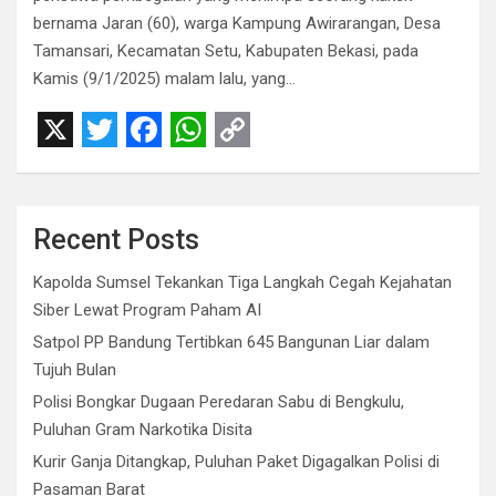
bernama Jaran (60), warga Kampung Awirarangan, Desa
Tamansari, Kecamatan Setu, Kabupaten Bekasi, pada
Kamis (9/1/2025) malam lalu, yang…
X
T
F
W
C
w
a
h
o
i
c
a
p
Recent Posts
t
e
t
y
Kapolda Sumsel Tekankan Tiga Langkah Cegah Kejahatan
t
b
s
L
Siber Lewat Program Paham AI
e
o
A
i
Satpol PP Bandung Tertibkan 645 Bangunan Liar dalam
r
o
p
n
Tujuh Bulan
Polisi Bongkar Dugaan Peredaran Sabu di Bengkulu,
k
p
k
Puluhan Gram Narkotika Disita
Kurir Ganja Ditangkap, Puluhan Paket Digagalkan Polisi di
Pasaman Barat