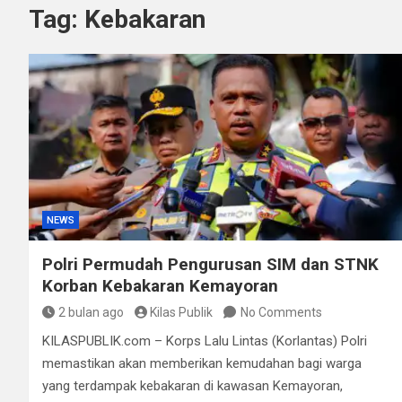
Tag:
Kebakaran
Polisi Bongkar Dugaan
Kurir Ganja Ditangkap
NEWS
Polri Permudah Pengurusan SIM dan STNK
Korban Kebakaran Kemayoran
2 bulan ago
Kilas Publik
No Comments
KILASPUBLIK.com – Korps Lalu Lintas (Korlantas) Polri
memastikan akan memberikan kemudahan bagi warga
yang terdampak kebakaran di kawasan Kemayoran,