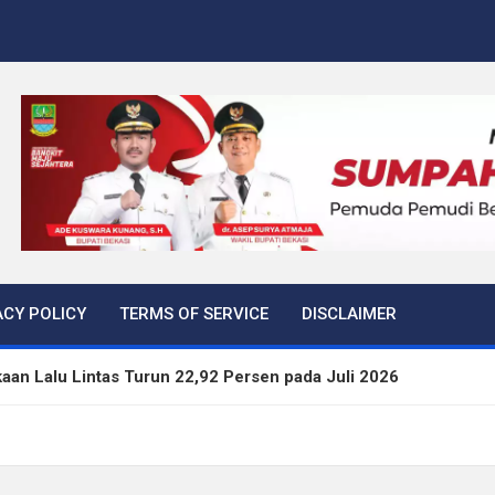
ACY POLICY
TERMS OF SERVICE
DISCLAIMER
aan Lalu Lintas Turun 22,92 Persen pada Juli 2026
kan Tiga Langkah Cegah Kejahatan Siber Lewat Program Paha
rtibkan 645 Bangunan Liar dalam Tujuh Bulan