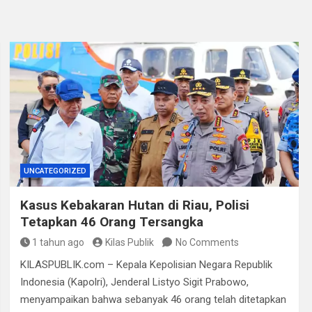
 Peredaran Sabu di Bengkulu, Puluhan Gram Narkotika Disita
, Puluhan Paket Digagalkan Polisi di Pasaman Barat
UNCATEGORIZED
Kasus Kebakaran Hutan di Riau, Polisi
Tetapkan 46 Orang Tersangka
1 tahun ago
Kilas Publik
No Comments
KILASPUBLIK.com – Kepala Kepolisian Negara Republik
Indonesia (Kapolri), Jenderal Listyo Sigit Prabowo,
menyampaikan bahwa sebanyak 46 orang telah ditetapkan