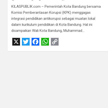
KILASPUBLIK.com – Pemerintah Kota Bandung bersama
Komisi Pemberantasan Korupsi (KPK) menggagas
integrasi pendidikan antikorupsi sebagai muatan lokal
dalam kurikulum pendidikan di Kota Bandung. Hal ini
disampaikan Wali Kota Bandung, Muhammad…
X
T
F
W
C
w
a
h
o
i
c
a
p
t
e
t
y
t
b
s
L
e
o
A
i
r
o
p
n
k
p
k