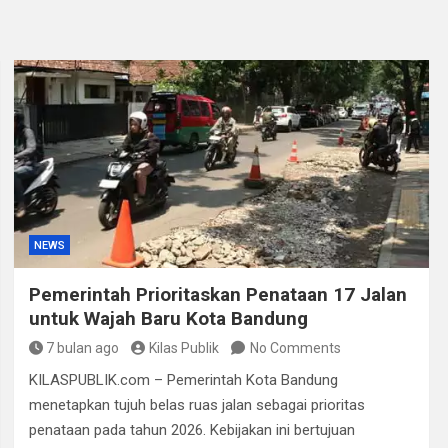
 Peredaran Sabu di Bengkulu, Puluhan Gram Narkotika Disita
, Puluhan Paket Digagalkan Polisi di Pasaman Barat
NEWS
Pemerintah Prioritaskan Penataan 17 Jalan
untuk Wajah Baru Kota Bandung
7 bulan ago
Kilas Publik
No Comments
KILASPUBLIK.com – Pemerintah Kota Bandung
menetapkan tujuh belas ruas jalan sebagai prioritas
penataan pada tahun 2026. Kebijakan ini bertujuan