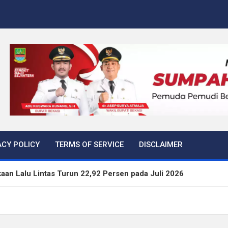
ACY POLICY
TERMS OF SERVICE
DISCLAIMER
aan Lalu Lintas Turun 22,92 Persen pada Juli 2026
kan Tiga Langkah Cegah Kejahatan Siber Lewat Program Paha
rtibkan 645 Bangunan Liar dalam Tujuh Bulan