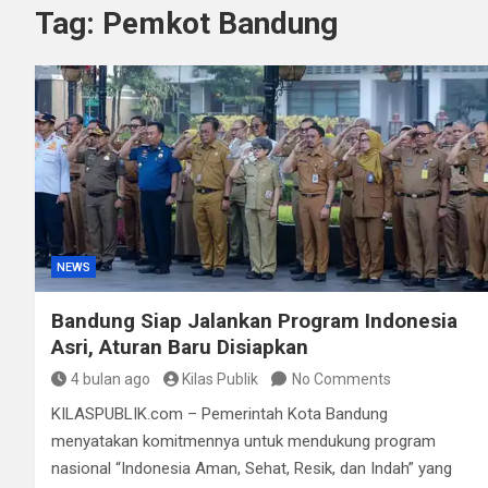
Tag:
Pemkot Bandung
Polisi Bongkar Dugaan
Kurir Ganja Ditangkap
NEWS
Bandung Siap Jalankan Program Indonesia
Asri, Aturan Baru Disiapkan
4 bulan ago
Kilas Publik
No Comments
KILASPUBLIK.com – Pemerintah Kota Bandung
menyatakan komitmennya untuk mendukung program
nasional “Indonesia Aman, Sehat, Resik, dan Indah” yang