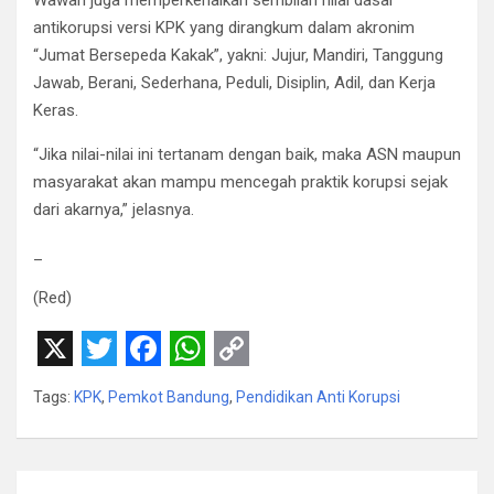
antikorupsi versi KPK yang dirangkum dalam akronim
“Jumat Bersepeda Kakak”, yakni: Jujur, Mandiri, Tanggung
Jawab, Berani, Sederhana, Peduli, Disiplin, Adil, dan Kerja
Keras.
“Jika nilai-nilai ini tertanam dengan baik, maka ASN maupun
masyarakat akan mampu mencegah praktik korupsi sejak
dari akarnya,” jelasnya.
_
(Red)
X
T
F
W
C
Tags:
KPK
,
Pemkot Bandung
,
Pendidikan Anti Korupsi
w
a
h
o
i
c
a
p
t
e
t
y
Navigasi