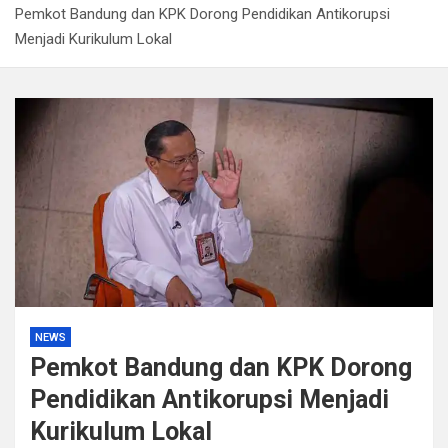
Pemkot Bandung dan KPK Dorong Pendidikan Antikorupsi
Kapolda Sumsel Tekankan Tiga Langkah Cegah
Menjadi Kurikulum Lokal
Kejahatan Siber Lewat Program Paham AI
Satpol PP Bandung Tertibkan 645 Bangunan Liar dalam
Tujuh Bulan
Polisi Bongkar Dugaan Peredaran Sabu di Bengkulu,
Puluhan Gram Narkotika Disita
Kurir Ganja Ditangkap, Puluhan Paket Digagalkan Polisi
di Pasaman Barat
NEWS
Pemkot Bandung dan KPK Dorong
Pendidikan Antikorupsi Menjadi
Kurikulum Lokal