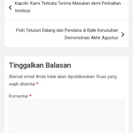
Kapolri: Kami Terbuka Terima Masukan demi Perbaikan
t
b
s
L
pos
Institusi
e
o
A
i
r
o
p
n
Polri Telusuri Dalang dan Pendana di Balik Kerusuhan
k
p
k
Demonstrasi Akhir Agustus
Tinggalkan Balasan
Alamat email Anda tidak akan dipublikasikan.
Ruas yang
wajib ditandai
*
Komentar
*