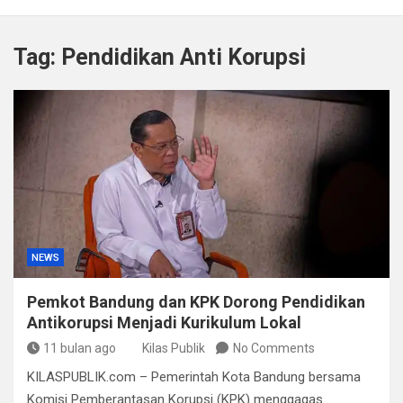
Satpol PP Bandung Tertibkan 645 Bangunan Liar dalam
Tujuh Bulan
Tag:
Pendidikan Anti Korupsi
Polisi Bongkar Dugaan Peredaran Sabu di Bengkulu,
Puluhan Gram Narkotika Disita
Kurir Ganja Ditangkap, Puluhan Paket Digagalkan Polisi
di Pasaman Barat
Polda Sulteng Borong Empat Medali di Kapolri Cup
2026
NEWS
Pemkot Bandung dan KPK Dorong Pendidikan
Antikorupsi Menjadi Kurikulum Lokal
11 bulan ago
Kilas Publik
No Comments
KILASPUBLIK.com – Pemerintah Kota Bandung bersama
Komisi Pemberantasan Korupsi (KPK) menggagas