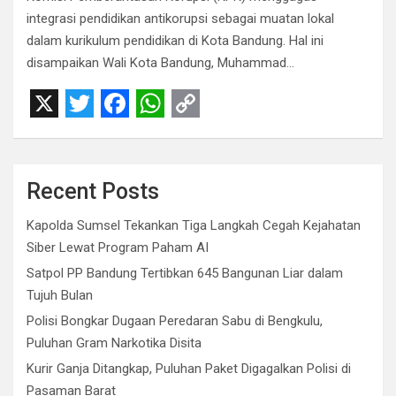
integrasi pendidikan antikorupsi sebagai muatan lokal
dalam kurikulum pendidikan di Kota Bandung. Hal ini
disampaikan Wali Kota Bandung, Muhammad…
X
T
F
W
C
w
a
h
o
i
c
a
p
Recent Posts
t
e
t
y
Kapolda Sumsel Tekankan Tiga Langkah Cegah Kejahatan
t
b
s
L
Siber Lewat Program Paham AI
e
o
A
i
Satpol PP Bandung Tertibkan 645 Bangunan Liar dalam
r
o
p
n
Tujuh Bulan
Polisi Bongkar Dugaan Peredaran Sabu di Bengkulu,
k
p
k
Puluhan Gram Narkotika Disita
Kurir Ganja Ditangkap, Puluhan Paket Digagalkan Polisi di
Pasaman Barat