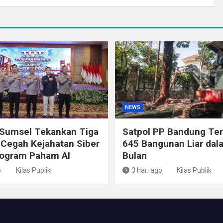
NEWS
 Sumsel Tekankan Tiga
Satpol PP Bandung Ter
Cegah Kejahatan Siber
645 Bangunan Liar dal
rogram Paham AI
Bulan
o
Kilas Publik
3 hari ago
Kilas Publik