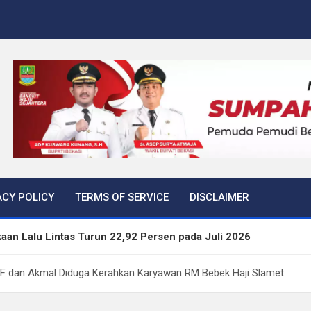
ACY POLICY
TERMS OF SERVICE
DISCLAIMER
aan Lalu Lintas Turun 22,92 Persen pada Juli 2026
kan Tiga Langkah Cegah Kejahatan Siber Lewat Program Paha
FF dan Akmal Diduga Kerahkan Karyawan RM Bebek Haji Slamet
rtibkan 645 Bangunan Liar dalam Tujuh Bulan