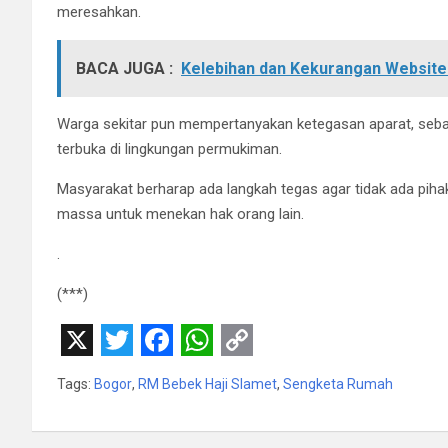
meresahkan.
BACA JUGA :
Kelebihan dan Kekurangan Websit
Warga sekitar pun mempertanyakan ketegasan aparat, sebab 
terbuka di lingkungan permukiman.
Masyarakat berharap ada langkah tegas agar tidak ada p
massa untuk menekan hak orang lain.
.
(***)
X
T
F
W
C
Tags:
Bogor
,
RM Bebek Haji Slamet
,
Sengketa Rumah
w
a
h
o
i
c
a
p