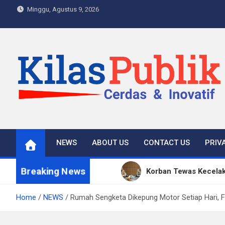
Skip
Minggu, Agustus 9, 2026
to
content
Kilas Publik
Cerdas & Inovatif
NEWS
ABOUT US
CONTACT US
PRIV
Breaking News
Korban Tewas Kecelak
Kapolda Sumsel Tekan
Home
NEWS
Rumah Sengketa Dikepung Motor Setiap Hari, 
Satpol PP Bandung Te