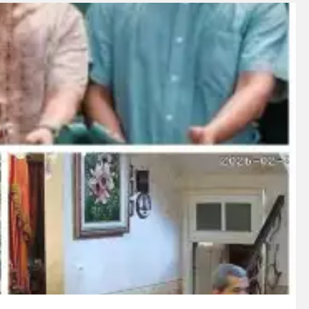
 Peredaran Sabu di Bengkulu, Puluhan Gram Narkotika Disita
, Puluhan Paket Digagalkan Polisi di Pasaman Barat