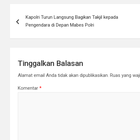
t
e
t
y
Navigasi
t
b
s
L
Kapolri Turun Langsung Bagikan Takjil kepada
pos
e
o
A
i
Pengendara di Depan Mabes Polri
r
o
p
n
k
p
k
Tinggalkan Balasan
Alamat email Anda tidak akan dipublikasikan.
Ruas yang waji
Komentar
*