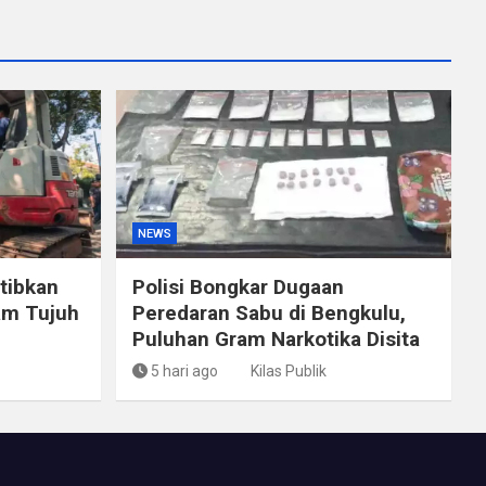
NEWS
tibkan
Polisi Bongkar Dugaan
am Tujuh
Peredaran Sabu di Bengkulu,
Puluhan Gram Narkotika Disita
5 hari ago
Kilas Publik