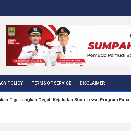
ACY POLICY
TERMS OF SERVICE
DISCLAIMER
kan Tiga Langkah Cegah Kejahatan Siber Lewat Program Paha
rtibkan 645 Bangunan Liar dalam Tujuh Bulan
 Peredaran Sabu di Bengkulu, Puluhan Gram Narkotika Disita