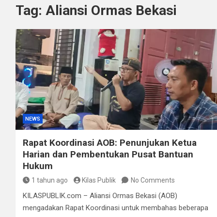
Tag:
Aliansi Ormas Bekasi
Kurir Ganja Ditangkap
Polda Sulteng Borong
NEWS
Rapat Koordinasi AOB: Penunjukan Ketua
Harian dan Pembentukan Pusat Bantuan
Hukum
1 tahun ago
Kilas Publik
No Comments
KILASPUBLIK.com – Aliansi Ormas Bekasi (AOB)
mengadakan Rapat Koordinasi untuk membahas beberapa