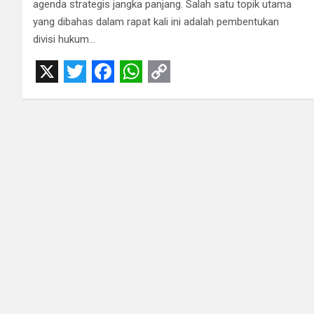
agenda strategis jangka panjang. Salah satu topik utama
yang dibahas dalam rapat kali ini adalah pembentukan
divisi hukum…
X
T
F
W
C
w
a
h
o
i
c
a
p
t
e
t
y
t
b
s
L
e
o
A
i
r
o
p
n
k
p
k