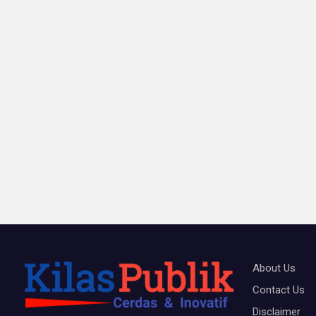
About Us
Contact Us
Disclaimer