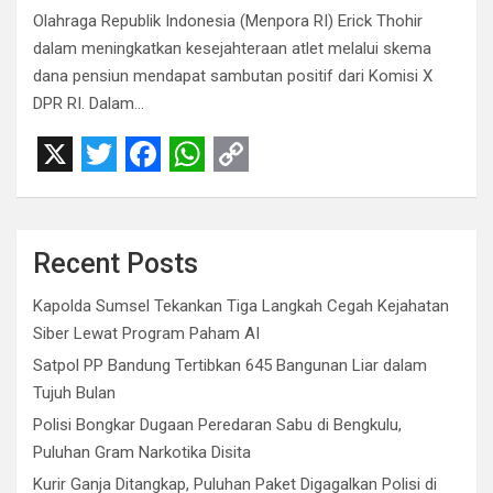
Olahraga Republik Indonesia (Menpora RI) Erick Thohir
dalam meningkatkan kesejahteraan atlet melalui skema
dana pensiun mendapat sambutan positif dari Komisi X
DPR RI. Dalam…
X
T
F
W
C
w
a
h
o
i
c
a
p
Recent Posts
t
e
t
y
Kapolda Sumsel Tekankan Tiga Langkah Cegah Kejahatan
t
b
s
L
Siber Lewat Program Paham AI
e
o
A
i
Satpol PP Bandung Tertibkan 645 Bangunan Liar dalam
r
o
p
n
Tujuh Bulan
Polisi Bongkar Dugaan Peredaran Sabu di Bengkulu,
k
p
k
Puluhan Gram Narkotika Disita
Kurir Ganja Ditangkap, Puluhan Paket Digagalkan Polisi di