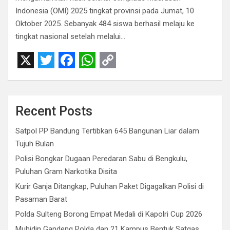
Indonesia (OMI) 2025 tingkat provinsi pada Jumat, 10
Oktober 2025. Sebanyak 484 siswa berhasil melaju ke
tingkat nasional setelah melalui…
X
T
F
W
C
w
a
h
o
i
c
a
p
Recent Posts
t
e
t
y
Satpol PP Bandung Tertibkan 645 Bangunan Liar dalam
t
b
s
L
Tujuh Bulan
e
o
A
i
Polisi Bongkar Dugaan Peredaran Sabu di Bengkulu,
r
o
p
n
Puluhan Gram Narkotika Disita
Kurir Ganja Ditangkap, Puluhan Paket Digagalkan Polisi di
k
p
k
Pasaman Barat
Polda Sulteng Borong Empat Medali di Kapolri Cup 2026
Muhidin Gandeng Polda dan 21 Kampus Bentuk Satgas