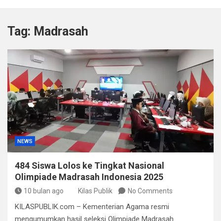
Polisi Bongkar Dugaan Peredaran Sabu di Bengkulu,
Puluhan Gram Narkotika Disita
Tag:
Madrasah
Kurir Ganja Ditangkap, Puluhan Paket Digagalkan Polisi
di Pasaman Barat
Polda Sulteng Borong Empat Medali di Kapolri Cup
2026
Muhidin Gandeng Polda dan 21 Kampus Bentuk Satgas
Perlindungan Perempuan dan Anak
NEWS
484 Siswa Lolos ke Tingkat Nasional
Olimpiade Madrasah Indonesia 2025
10 bulan ago
Kilas Publik
No Comments
KILASPUBLIK.com – Kementerian Agama resmi
mengumumkan hasil seleksi Olimpiade Madrasah