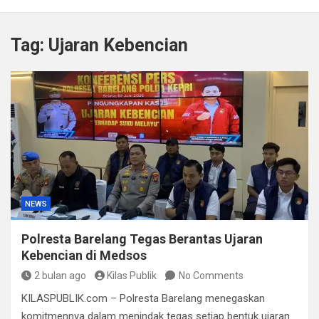
Kapolda Sumsel Tekankan Tiga Langkah Cegah
Kejahatan Siber Lewat Program Paham AI
Tag:
Ujaran Kebencian
Satpol PP Bandung Tertibkan 645 Bangunan Liar dalam
Tujuh Bulan
Polisi Bongkar Dugaan Peredaran Sabu di Bengkulu,
Puluhan Gram Narkotika Disita
Kurir Ganja Ditangkap, Puluhan Paket Digagalkan Polisi
di Pasaman Barat
NEWS
Polresta Barelang Tegas Berantas Ujaran
Kebencian di Medsos
2 bulan ago
Kilas Publik
No Comments
KILASPUBLIK.com – Polresta Barelang menegaskan
komitmennya dalam menindak tegas setiap bentuk ujaran