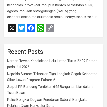
kebencian, provokasi, maupun konten bermuatan suku,
agama, ras, dan antargolongan (SARA) yang
disebarluaskan melalui media sosial. Pernyataan tersebut…
X
T
F
W
C
w
a
h
o
i
c
a
p
Recent Posts
t
e
t
y
Korban Tewas Kecelakaan Lalu Lintas Turun 22,92 Persen
t
b
s
L
pada Juli 2026
e
o
A
i
Kapolda Sumsel Tekankan Tiga Langkah Cegah Kejahatan
r
o
p
n
Siber Lewat Program Paham AI
Satpol PP Bandung Tertibkan 645 Bangunan Liar dalam
k
p
k
Tujuh Bulan
Polisi Bongkar Dugaan Peredaran Sabu di Bengkulu,
Puluhan Gram Narkotika Disita