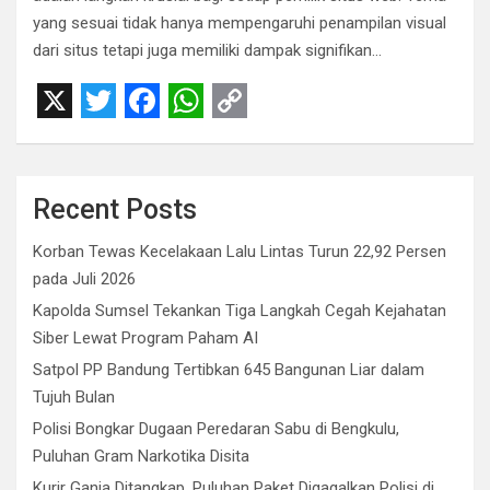
yang sesuai tidak hanya mempengaruhi penampilan visual
dari situs tetapi juga memiliki dampak signifikan…
X
T
F
W
C
w
a
h
o
i
c
a
p
Recent Posts
t
e
t
y
Korban Tewas Kecelakaan Lalu Lintas Turun 22,92 Persen
t
b
s
L
pada Juli 2026
e
o
A
i
Kapolda Sumsel Tekankan Tiga Langkah Cegah Kejahatan
r
o
p
n
Siber Lewat Program Paham AI
Satpol PP Bandung Tertibkan 645 Bangunan Liar dalam
k
p
k
Tujuh Bulan
Polisi Bongkar Dugaan Peredaran Sabu di Bengkulu,
Puluhan Gram Narkotika Disita
Kurir Ganja Ditangkap, Puluhan Paket Digagalkan Polisi di