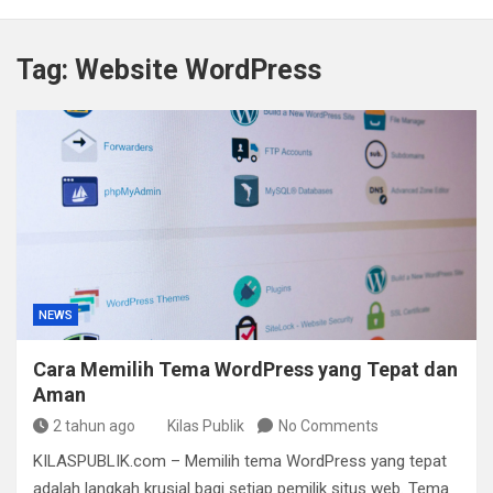
Kapolda Sumsel Tekankan Tiga Langkah Cegah
Kejahatan Siber Lewat Program Paham AI
Tag:
Website WordPress
Satpol PP Bandung Tertibkan 645 Bangunan Liar dalam
Tujuh Bulan
Polisi Bongkar Dugaan Peredaran Sabu di Bengkulu,
Puluhan Gram Narkotika Disita
Kurir Ganja Ditangkap, Puluhan Paket Digagalkan Polisi
di Pasaman Barat
NEWS
Cara Memilih Tema WordPress yang Tepat dan
Aman
2 tahun ago
Kilas Publik
No Comments
KILASPUBLIK.com – Memilih tema WordPress yang tepat
adalah langkah krusial bagi setiap pemilik situs web. Tema