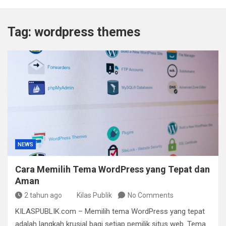
Kapolda Sumsel Tekankan Tiga Langkah Cegah
Kejahatan Siber Lewat Program Paham AI
Tag:
wordpress themes
Satpol PP Bandung Tertibkan 645 Bangunan Liar dalam
Tujuh Bulan
Polisi Bongkar Dugaan Peredaran Sabu di Bengkulu,
Puluhan Gram Narkotika Disita
Kurir Ganja Ditangkap, Puluhan Paket Digagalkan Polisi
di Pasaman Barat
NEWS
Cara Memilih Tema WordPress yang Tepat dan
Aman
2 tahun ago
Kilas Publik
No Comments
KILASPUBLIK.com – Memilih tema WordPress yang tepat
adalah langkah krusial bagi setiap pemilik situs web. Tema