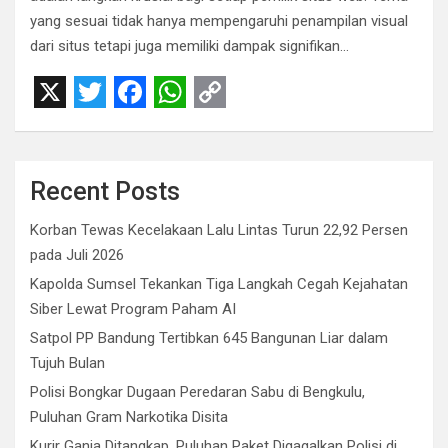
yang sesuai tidak hanya mempengaruhi penampilan visual
dari situs tetapi juga memiliki dampak signifikan…
X
T
F
W
C
w
a
h
o
i
c
a
p
Recent Posts
t
e
t
y
Korban Tewas Kecelakaan Lalu Lintas Turun 22,92 Persen
t
b
s
L
pada Juli 2026
e
o
A
i
Kapolda Sumsel Tekankan Tiga Langkah Cegah Kejahatan
r
o
p
n
Siber Lewat Program Paham AI
Satpol PP Bandung Tertibkan 645 Bangunan Liar dalam
k
p
k
Tujuh Bulan
Polisi Bongkar Dugaan Peredaran Sabu di Bengkulu,
Puluhan Gram Narkotika Disita
Kurir Ganja Ditangkap, Puluhan Paket Digagalkan Polisi di