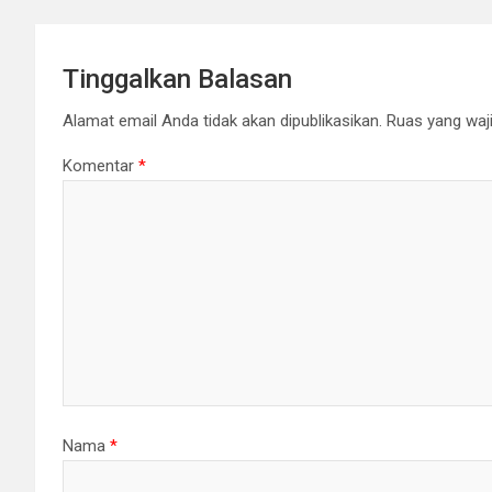
k
p
k
Tinggalkan Balasan
Alamat email Anda tidak akan dipublikasikan.
Ruas yang waji
Komentar
*
Nama
*