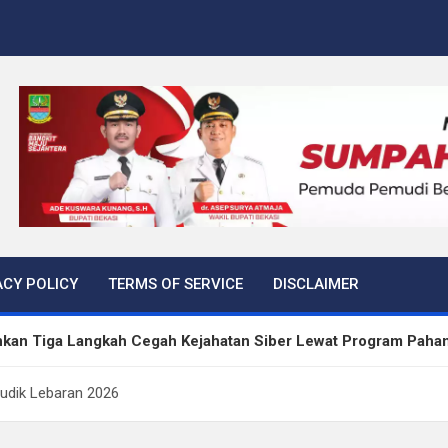
ACY POLICY
TERMS OF SERVICE
DISCLAIMER
kan Tiga Langkah Cegah Kejahatan Siber Lewat Program Paha
rtibkan 645 Bangunan Liar dalam Tujuh Bulan
 Mudik Lebaran 2026
 Peredaran Sabu di Bengkulu, Puluhan Gram Narkotika Disita