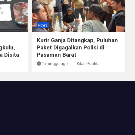
NEWS
Kurir Ganja Ditangkap, Puluhan
gkulu,
Paket Digagalkan Polisi di
 Disita
Pasaman Barat
1 minggu ago
Kilas Publik