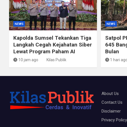
NEWS
NEWS
Kapolda Sumsel Tekankan Tiga
Satpol P
Langkah Cegah Kejahatan Siber
645 Bang
Lewat Program Paham AI
Bulan
10 jam ago
Kilas Publik
1 hari ag
About Us
Contact Us
Disclaimer
Privacy Policy