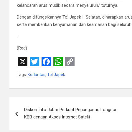
kelancaran arus mudik secara menyeluruh,” tuturnya.
Dengan difungsikannya Tol Japek II Selatan, diharapkan arus
serta memberikan kenyamanan dan keamanan bagi seluruh 
.
(Red)
X
T
F
W
C
Tags:
Korlantas
,
Tol Japek
w
a
h
o
i
c
a
p
t
e
t
y
Navigasi
t
b
s
L
Diskominfo Jabar Perkuat Penanganan Longsor
pos
e
o
A
i
KBB dengan Akses Internet Satelit
r
o
p
n