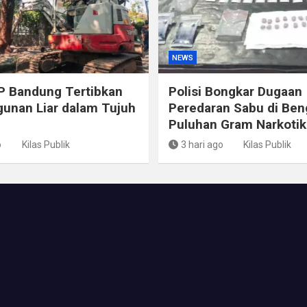
NEWS
P Bandung Tertibkan
Polisi Bongkar Dugaan
unan Liar dalam Tujuh
Peredaran Sabu di Ben
Puluhan Gram Narkotika
o
Kilas Publik
3 hari ago
Kilas Publik