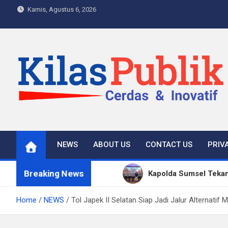
Skip
Kamis, Agustus 6, 2026
to
content
Kilas Publik
Cerdas & Inovatif
NEWS
ABOUT US
CONTACT US
PRIV
Breaking News
Kapolda Sumsel Tekan
Satpol PP Bandung Te
Home
NEWS
Tol Japek II Selatan Siap Jadi Jalur Alternatif
Polisi Bongkar Dugaan