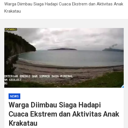
Warga Diimbau Siaga Hadapi Cuaca Ekstrem dan Aktivitas Anak
Kapolda Sumsel Tekankan Tiga Langkah Cegah
Krakatau
Kejahatan Siber Lewat Program Paham AI
Satpol PP Bandung Tertibkan 645 Bangunan Liar dalam
Tujuh Bulan
Polisi Bongkar Dugaan Peredaran Sabu di Bengkulu,
Puluhan Gram Narkotika Disita
Kurir Ganja Ditangkap, Puluhan Paket Digagalkan Polisi
di Pasaman Barat
NEWS
Warga Diimbau Siaga Hadapi
Cuaca Ekstrem dan Aktivitas Anak
Krakatau