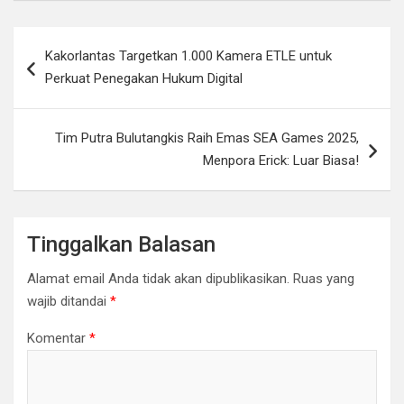
i
c
a
p
t
e
t
y
Navigasi
Kakorlantas Targetkan 1.000 Kamera ETLE untuk
t
b
s
L
pos
Perkuat Penegakan Hukum Digital
e
o
A
i
r
o
p
n
Tim Putra Bulutangkis Raih Emas SEA Games 2025,
k
p
k
Menpora Erick: Luar Biasa!
Tinggalkan Balasan
Alamat email Anda tidak akan dipublikasikan.
Ruas yang
wajib ditandai
*
Komentar
*