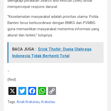
dilengkapi peralatan Search and Rescue (SAR) untuk
mempercepat respons darurat.
“Keselamatan masyarakat adalah prioritas utama. Polda
Banten terus berkoordinasi dengan BMKG dan PVMBG
guna memastikan masyarakat menerima informasi yang
akurat dan terkini,” tutupnya.
BACA JUGA :
Erick Thohir: Dunia Olahraga
Indonesia Tidak Berhenti Total
_
(Red)
X
T
F
W
C
Tags:
Anak Krakatau
,
Krakatau
w
a
h
o