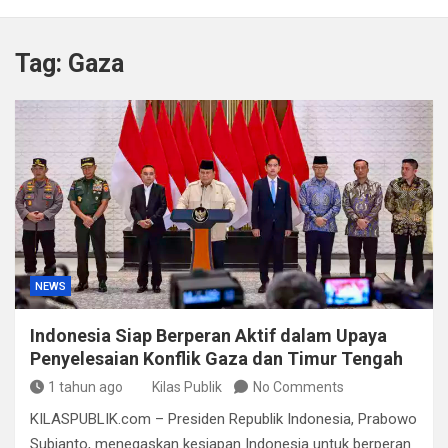
Kapolda Sumsel Tekankan Tiga Langkah Cegah
Kejahatan Siber Lewat Program Paham AI
Tag:
Gaza
Satpol PP Bandung Tertibkan 645 Bangunan Liar dalam
Tujuh Bulan
Polisi Bongkar Dugaan Peredaran Sabu di Bengkulu,
Puluhan Gram Narkotika Disita
Kurir Ganja Ditangkap, Puluhan Paket Digagalkan Polisi
di Pasaman Barat
NEWS
Indonesia Siap Berperan Aktif dalam Upaya
Penyelesaian Konflik Gaza dan Timur Tengah
1 tahun ago
Kilas Publik
No Comments
KILASPUBLIK.com – Presiden Republik Indonesia, Prabowo
Subianto, menegaskan kesiapan Indonesia untuk berperan