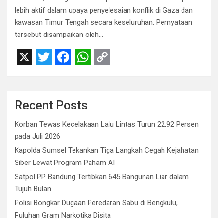
lebih aktif dalam upaya penyelesaian konflik di Gaza dan
kawasan Timur Tengah secara keseluruhan. Pernyataan
tersebut disampaikan oleh…
X
T
F
W
C
w
a
h
o
i
c
a
p
Recent Posts
t
e
t
y
Korban Tewas Kecelakaan Lalu Lintas Turun 22,92 Persen
t
b
s
L
pada Juli 2026
e
o
A
i
Kapolda Sumsel Tekankan Tiga Langkah Cegah Kejahatan
r
o
p
n
Siber Lewat Program Paham AI
Satpol PP Bandung Tertibkan 645 Bangunan Liar dalam
k
p
k
Tujuh Bulan
Polisi Bongkar Dugaan Peredaran Sabu di Bengkulu,
Puluhan Gram Narkotika Disita