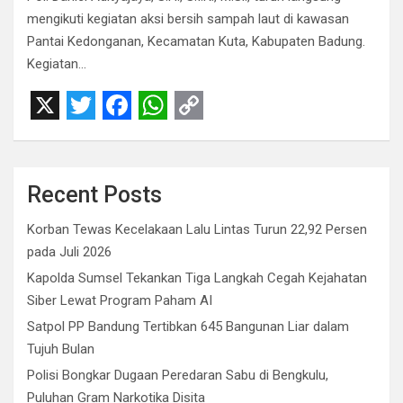
mengikuti kegiatan aksi bersih sampah laut di kawasan
Pantai Kedonganan, Kecamatan Kuta, Kabupaten Badung.
Kegiatan…
X
T
F
W
C
w
a
h
o
i
c
a
p
Recent Posts
t
e
t
y
Korban Tewas Kecelakaan Lalu Lintas Turun 22,92 Persen
t
b
s
L
pada Juli 2026
e
o
A
i
Kapolda Sumsel Tekankan Tiga Langkah Cegah Kejahatan
r
o
p
n
Siber Lewat Program Paham AI
Satpol PP Bandung Tertibkan 645 Bangunan Liar dalam
k
p
k
Tujuh Bulan
Polisi Bongkar Dugaan Peredaran Sabu di Bengkulu,
Puluhan Gram Narkotika Disita