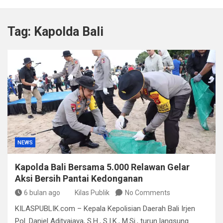
Kapolda Sumsel Tekankan Tiga Langkah Cegah
Kejahatan Siber Lewat Program Paham AI
Tag:
Kapolda Bali
Satpol PP Bandung Tertibkan 645 Bangunan Liar dalam
Tujuh Bulan
Polisi Bongkar Dugaan Peredaran Sabu di Bengkulu,
Puluhan Gram Narkotika Disita
Kurir Ganja Ditangkap, Puluhan Paket Digagalkan Polisi
di Pasaman Barat
NEWS
Kapolda Bali Bersama 5.000 Relawan Gelar
Aksi Bersih Pantai Kedonganan
6 bulan ago
Kilas Publik
No Comments
KILASPUBLIK.com – Kepala Kepolisian Daerah Bali Irjen
Pol. Daniel Adityajaya, S.H., S.I.K., M.Si., turun langsung