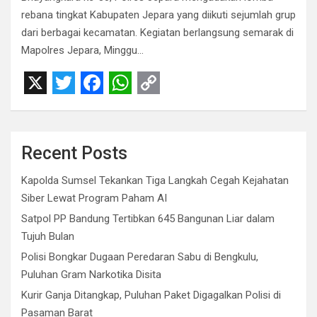
rebana tingkat Kabupaten Jepara yang diikuti sejumlah grup
dari berbagai kecamatan. Kegiatan berlangsung semarak di
Mapolres Jepara, Minggu…
X
T
F
W
C
w
a
h
o
i
c
a
p
Recent Posts
t
e
t
y
Kapolda Sumsel Tekankan Tiga Langkah Cegah Kejahatan
t
b
s
L
Siber Lewat Program Paham AI
e
o
A
i
Satpol PP Bandung Tertibkan 645 Bangunan Liar dalam
r
o
p
n
Tujuh Bulan
Polisi Bongkar Dugaan Peredaran Sabu di Bengkulu,
k
p
k
Puluhan Gram Narkotika Disita
Kurir Ganja Ditangkap, Puluhan Paket Digagalkan Polisi di
Pasaman Barat