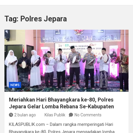
Satpol PP Bandung Tertibkan 645 Bangunan Liar dalam
Tujuh Bulan
Tag:
Polres Jepara
Polisi Bongkar Dugaan Peredaran Sabu di Bengkulu,
Puluhan Gram Narkotika Disita
Kurir Ganja Ditangkap, Puluhan Paket Digagalkan Polisi
di Pasaman Barat
Polda Sulteng Borong Empat Medali di Kapolri Cup
2026
NEWS
Meriahkan Hari Bhayangkara ke-80, Polres
Jepara Gelar Lomba Rebana Se-Kabupaten
2 bulan ago
Kilas Publik
No Comments
KILASPUBLIK.com – Dalam rangka memperingati Hari
Bhayangkara ke-80, Polres Jepara mengadakan lomba