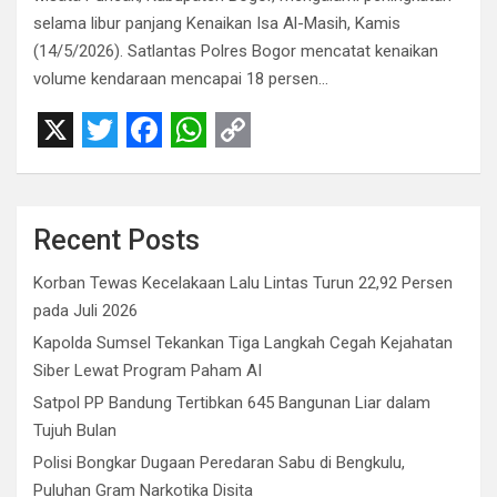
selama libur panjang Kenaikan Isa Al-Masih, Kamis
(14/5/2026). Satlantas Polres Bogor mencatat kenaikan
volume kendaraan mencapai 18 persen…
X
T
F
W
C
w
a
h
o
i
c
a
p
Recent Posts
t
e
t
y
Korban Tewas Kecelakaan Lalu Lintas Turun 22,92 Persen
t
b
s
L
pada Juli 2026
e
o
A
i
Kapolda Sumsel Tekankan Tiga Langkah Cegah Kejahatan
r
o
p
n
Siber Lewat Program Paham AI
Satpol PP Bandung Tertibkan 645 Bangunan Liar dalam
k
p
k
Tujuh Bulan
Polisi Bongkar Dugaan Peredaran Sabu di Bengkulu,
Puluhan Gram Narkotika Disita