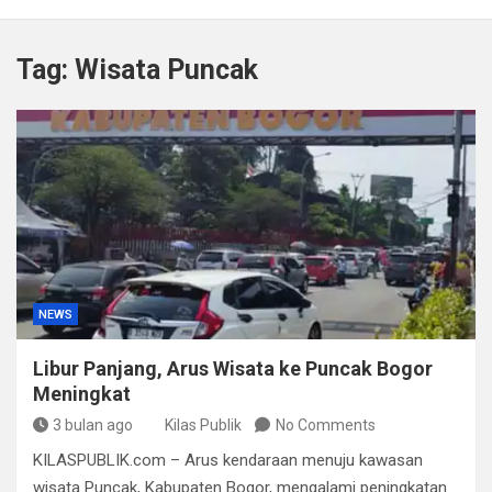
Kapolda Sumsel Tekankan Tiga Langkah Cegah
Kejahatan Siber Lewat Program Paham AI
Tag:
Wisata Puncak
Satpol PP Bandung Tertibkan 645 Bangunan Liar dalam
Tujuh Bulan
Polisi Bongkar Dugaan Peredaran Sabu di Bengkulu,
Puluhan Gram Narkotika Disita
Kurir Ganja Ditangkap, Puluhan Paket Digagalkan Polisi
di Pasaman Barat
NEWS
Libur Panjang, Arus Wisata ke Puncak Bogor
Meningkat
3 bulan ago
Kilas Publik
No Comments
KILASPUBLIK.com – Arus kendaraan menuju kawasan
wisata Puncak, Kabupaten Bogor, mengalami peningkatan