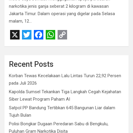
narkotika jenis ganja seberat 2 kilogram di kawasan
Jakarta Timur. Dalam operasi yang digelar pada Selasa
malam, 12…
X
T
F
W
C
w
a
h
o
i
c
a
p
Recent Posts
t
e
t
y
Korban Tewas Kecelakaan Lalu Lintas Turun 22,92 Persen
t
b
s
L
pada Juli 2026
e
o
A
i
Kapolda Sumsel Tekankan Tiga Langkah Cegah Kejahatan
r
o
p
n
Siber Lewat Program Paham AI
Satpol PP Bandung Tertibkan 645 Bangunan Liar dalam
k
p
k
Tujuh Bulan
Polisi Bongkar Dugaan Peredaran Sabu di Bengkulu,
Puluhan Gram Narkotika Disita