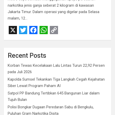
narkotika jenis ganja seberat 2 kilogram di kawasan
Jakarta Timur. Dalam operasi yang digelar pada Selasa
malam, 12…
X
T
F
W
C
w
a
h
o
i
c
a
p
Recent Posts
t
e
t
y
Korban Tewas Kecelakaan Lalu Lintas Turun 22,92 Persen
t
b
s
L
pada Juli 2026
e
o
A
i
Kapolda Sumsel Tekankan Tiga Langkah Cegah Kejahatan
r
o
p
n
Siber Lewat Program Paham AI
Satpol PP Bandung Tertibkan 645 Bangunan Liar dalam
k
p
k
Tujuh Bulan
Polisi Bongkar Dugaan Peredaran Sabu di Bengkulu,
Puluhan Gram Narkotika Disita