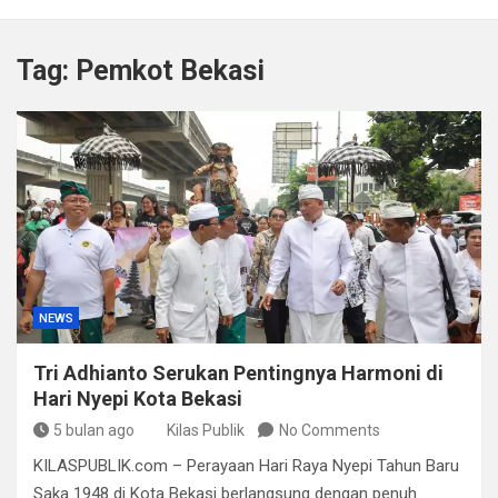
Kapolda Sumsel Tekankan Tiga Langkah Cegah
Kejahatan Siber Lewat Program Paham AI
Tag:
Pemkot Bekasi
Satpol PP Bandung Tertibkan 645 Bangunan Liar dalam
Tujuh Bulan
Polisi Bongkar Dugaan Peredaran Sabu di Bengkulu,
Puluhan Gram Narkotika Disita
Kurir Ganja Ditangkap, Puluhan Paket Digagalkan Polisi
di Pasaman Barat
NEWS
Tri Adhianto Serukan Pentingnya Harmoni di
Hari Nyepi Kota Bekasi
5 bulan ago
Kilas Publik
No Comments
KILASPUBLIK.com – Perayaan Hari Raya Nyepi Tahun Baru
Saka 1948 di Kota Bekasi berlangsung dengan penuh