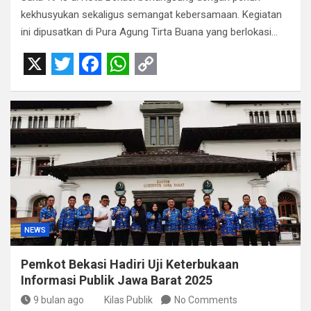
kekhusyukan sekaligus semangat kebersamaan. Kegiatan
ini dipusatkan di Pura Agung Tirta Buana yang berlokasi…
X
T
F
W
C
w
a
h
o
i
c
a
p
t
e
t
y
t
b
s
L
e
o
A
i
r
o
p
n
NEWS
k
p
k
Pemkot Bekasi Hadiri Uji Keterbukaan
Informasi Publik Jawa Barat 2025
9 bulan ago
Kilas Publik
No Comments