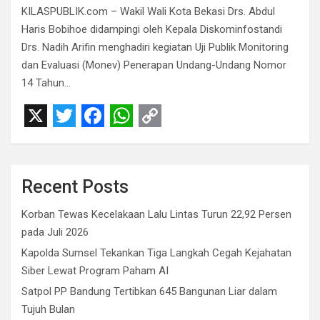
KILASPUBLIK.com – Wakil Wali Kota Bekasi Drs. Abdul
Haris Bobihoe didampingi oleh Kepala Diskominfostandi
Drs. Nadih Arifin menghadiri kegiatan Uji Publik Monitoring
dan Evaluasi (Monev) Penerapan Undang-Undang Nomor
14 Tahun…
X
T
F
W
C
w
a
h
o
i
c
a
p
Recent Posts
t
e
t
y
Korban Tewas Kecelakaan Lalu Lintas Turun 22,92 Persen
t
b
s
L
pada Juli 2026
e
o
A
i
Kapolda Sumsel Tekankan Tiga Langkah Cegah Kejahatan
r
o
p
n
Siber Lewat Program Paham AI
Satpol PP Bandung Tertibkan 645 Bangunan Liar dalam
k
p
k
Tujuh Bulan