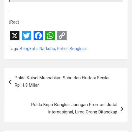
.
(Red)
X
T
F
W
C
Tags:
Bengkalis
,
Narkoba
,
Polres Bengkalis
w
a
h
o
i
c
a
p
t
e
t
y
Navigasi
Polda Kalsel Musnahkan Sabu dan Ekstasi Senilai
t
b
s
L
pos
Rp11,9 Miliar
e
o
A
i
r
o
p
n
Polda Kepri Bongkar Jaringan Promosi Judol
k
p
k
Internasional, Lima Orang Ditangkap