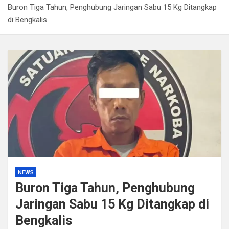
Buron Tiga Tahun, Penghubung Jaringan Sabu 15 Kg Ditangkap
Kapolda Sumsel Tekankan Tiga Langkah Cegah
di Bengkalis
Kejahatan Siber Lewat Program Paham AI
Satpol PP Bandung Tertibkan 645 Bangunan Liar dalam
Tujuh Bulan
Polisi Bongkar Dugaan Peredaran Sabu di Bengkulu,
Puluhan Gram Narkotika Disita
Kurir Ganja Ditangkap, Puluhan Paket Digagalkan Polisi
di Pasaman Barat
NEWS
Buron Tiga Tahun, Penghubung
Jaringan Sabu 15 Kg Ditangkap di
Bengkalis