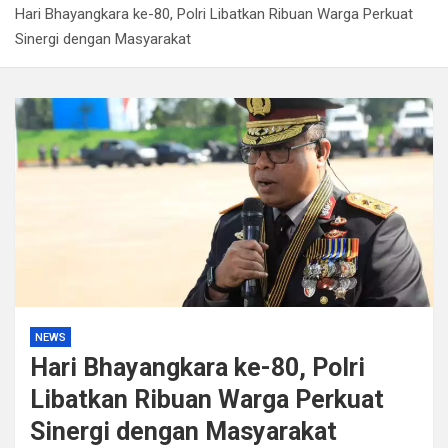
Hari Bhayangkara ke-80, Polri Libatkan Ribuan Warga Perkuat
Kapolda Sumsel Tekankan Tiga Langkah Cegah
Sinergi dengan Masyarakat
Kejahatan Siber Lewat Program Paham AI
Satpol PP Bandung Tertibkan 645 Bangunan Liar dalam
Tujuh Bulan
Polisi Bongkar Dugaan Peredaran Sabu di Bengkulu,
Puluhan Gram Narkotika Disita
Kurir Ganja Ditangkap, Puluhan Paket Digagalkan Polisi
di Pasaman Barat
NEWS
Hari Bhayangkara ke-80, Polri
Libatkan Ribuan Warga Perkuat
Sinergi dengan Masyarakat