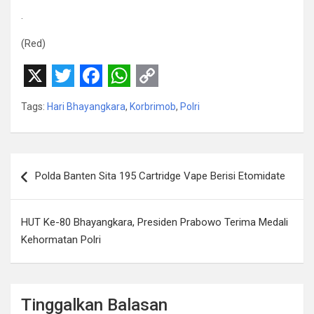
.
(Red)
X
T
F
W
C
Tags:
Hari Bhayangkara
,
Korbrimob
,
Polri
w
a
h
o
i
c
a
p
t
e
t
y
Navigasi
Polda Banten Sita 195 Cartridge Vape Berisi Etomidate
t
b
s
L
pos
e
o
A
i
HUT Ke-80 Bhayangkara, Presiden Prabowo Terima Medali
r
o
p
n
Kehormatan Polri
k
p
k
Tinggalkan Balasan