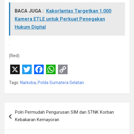
BACA JUGA :
Kakorlantas Targetkan 1.000
Kamera ETLE untuk Perkuat Penegakan
Hukum Digital
.
(Red)
X
T
F
W
C
Tags:
Narkoba
,
Polda Sumatera Selatan
w
a
h
o
i
c
a
p
t
e
t
y
Navigasi
Polri Permudah Pengurusan SIM dan STNK Korban
t
b
s
L
pos
Kebakaran Kemayoran
e
o
A
i