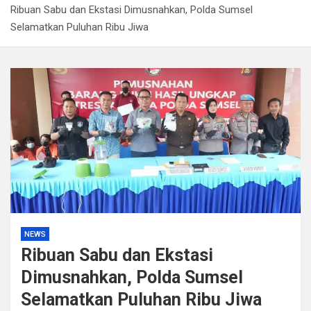
Ribuan Sabu dan Ekstasi Dimusnahkan, Polda Sumsel
Kapolda Sumsel Tekankan Tiga Langkah Cegah
Selamatkan Puluhan Ribu Jiwa
Kejahatan Siber Lewat Program Paham AI
Satpol PP Bandung Tertibkan 645 Bangunan Liar dalam
Tujuh Bulan
Polisi Bongkar Dugaan Peredaran Sabu di Bengkulu,
Puluhan Gram Narkotika Disita
Kurir Ganja Ditangkap, Puluhan Paket Digagalkan Polisi
di Pasaman Barat
NEWS
Ribuan Sabu dan Ekstasi
Dimusnahkan, Polda Sumsel
Selamatkan Puluhan Ribu Jiwa