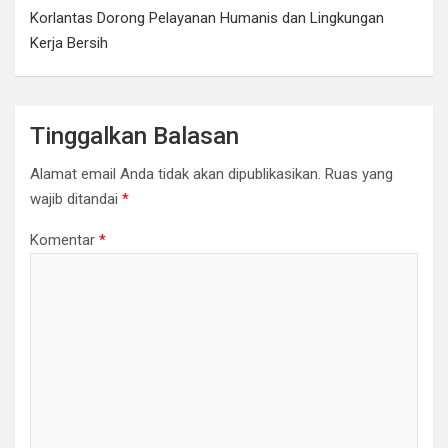
r
o
p
n
Korlantas Dorong Pelayanan Humanis dan Lingkungan
k
p
k
Kerja Bersih
Tinggalkan Balasan
Alamat email Anda tidak akan dipublikasikan.
Ruas yang
wajib ditandai
*
Komentar
*